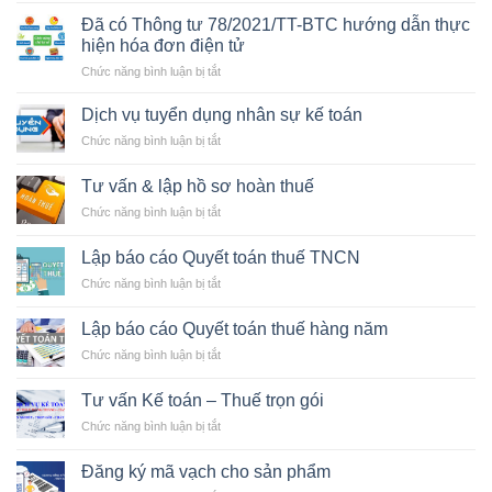
hành
Đã có Thông tư 78/2021/TT-BTC hướng dẫn thực
gói
hiện hóa đơn điện tử
miễn,
ở
Chức năng bình luận bị tắt
giảm
Đã
thuế
có
21.300
Dịch vụ tuyển dụng nhân sự kế toán
Thông
tỷ
ở
Chức năng bình luận bị tắt
tư
cho
Dịch
78/2021/TT-
doanh
vụ
BTC
Tư vấn & lập hồ sơ hoàn thuế
nghiệp
tuyển
hướng
ở
Chức năng bình luận bị tắt
dụng
dẫn
Tư
nhân
thực
vấn
sự
Lập báo cáo Quyết toán thuế TNCN
hiện
&
kế
hóa
ở
Chức năng bình luận bị tắt
lập
toán
đơn
Lập
hồ
điện
báo
sơ
Lập báo cáo Quyết toán thuế hàng năm
tử
cáo
hoàn
ở
Chức năng bình luận bị tắt
Quyết
thuế
Lập
toán
báo
thuế
Tư vấn Kế toán – Thuế trọn gói
cáo
TNCN
ở
Chức năng bình luận bị tắt
Quyết
Tư
toán
vấn
thuế
Đăng ký mã vạch cho sản phẩm
Kế
hàng