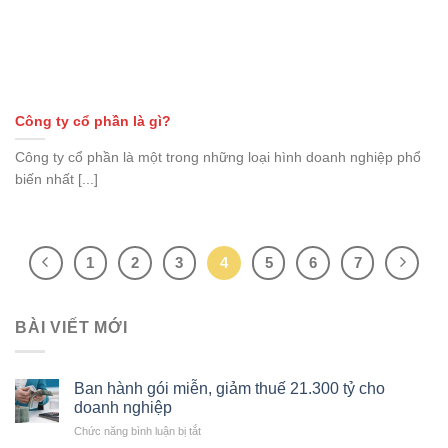
Công ty cổ phần là gì?
Công ty cổ phần là một trong những loại hình doanh nghiệp phổ
biến nhất [...]
1
2
3
4
5
6
7
BÀI VIẾT MỚI
Ban hành gói miễn, giảm thuế 21.300 tỷ cho
doanh nghiệp
ở
Chức năng bình luận bị tắt
Ban