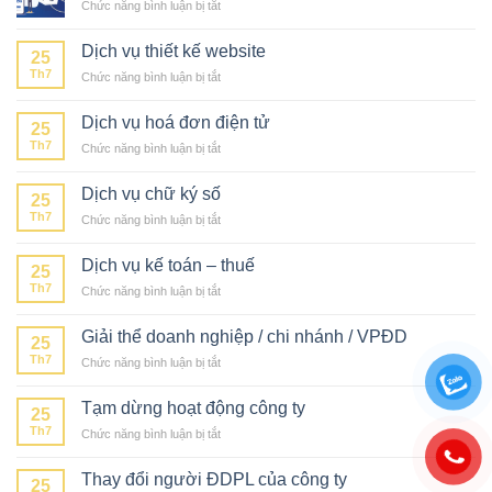
ở
Chức năng bình luận bị tắt
toán
năm
Đăng
–
ký
Thuế
Dịch vụ thiết kế website
25
mã
trọn
Th7
ở
Chức năng bình luận bị tắt
vạch
gói
Dịch
cho
vụ
sản
Dịch vụ hoá đơn điện tử
25
thiết
phẩm
Th7
ở
Chức năng bình luận bị tắt
kế
Dịch
website
vụ
Dịch vụ chữ ký số
25
hoá
Th7
ở
Chức năng bình luận bị tắt
đơn
Dịch
điện
vụ
tử
Dịch vụ kế toán – thuế
25
chữ
Th7
ở
Chức năng bình luận bị tắt
ký
Dịch
số
vụ
Giải thể doanh nghiệp / chi nhánh / VPĐD
25
kế
Th7
ở
Chức năng bình luận bị tắt
toán
Giải
–
thể
thuế
Tạm dừng hoạt động công ty
25
doanh
Th7
ở
Chức năng bình luận bị tắt
nghiệp
Tạm
/
dừng
chi
Thay đổi người ĐDPL của công ty
25
hoạt