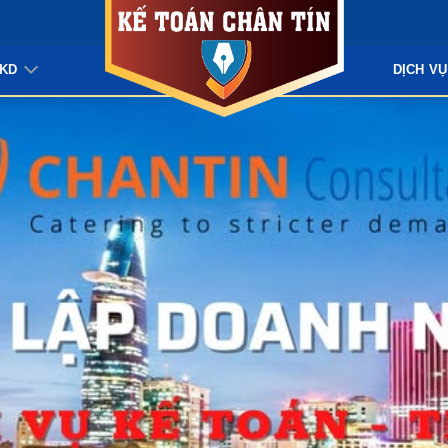
KKD
DỊCH VỤ