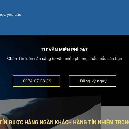
được yêu cầu
TƯ VẤN MIỄN PHÍ 24/7
Chân Tín luôn sẵn sàng tư vấn miễn phí mọi thắc mắc của bạn
0974 67 68 69
Đăng ký ngay
 TÍN ĐƯỢC HÀNG NGÀN KHÁCH HÀNG TÍN NHIỆM TRON