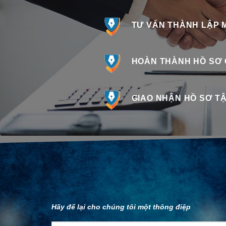
TƯ VẤN THÀNH LẬP M
HOÀN THÀNH HỒ SƠ 
GIAO NHẬN HỒ SƠ TẬ
Hãy để lại cho chúng tôi một thông điệp