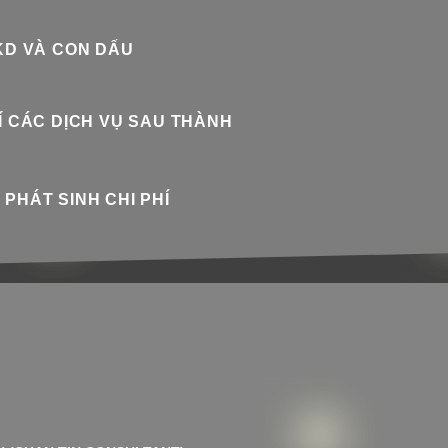
KD VÀ CON DẤU
Í CÁC DỊCH VỤ SAU THÀNH
PHÁT SINH CHI PHÍ