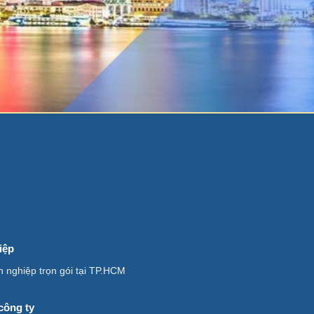
iệp
h nghiệp trọn gói tại TP.HCM
công ty