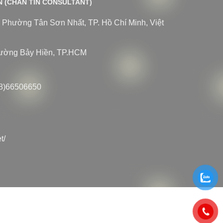
N (CHAN TIN CONSULTANT)
 Phường Tân Sơn Nhất, TP. Hồ Chí Minh, Việt
hường Bảy Hiền, TP.HCM
8)66506650
t/