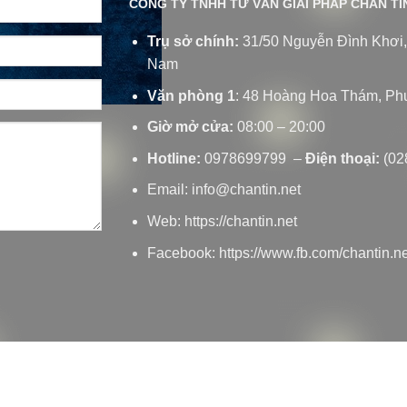
CÔNG TY TNHH TƯ VẤN GIẢI PHÁP CHÂN TÍ
Trụ sở chính:
31/50 Nguyễn Đình Khơi,
Nam
Văn phòng 1
: 48 Hoàng Hoa Thám, P
Giờ mở cửa:
08:00 – 20:00
Hotline:
0978699799
–
Điện thoại:
(02
Email:
info@chantin.net
Web:
https://chantin.net
Facebook:
https://www.fb.com/chantin.ne