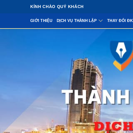
Bỏ
KÍNH CHÀO QUÝ KHÁCH
qua
nội
GIỚI THIỆU
DỊCH VỤ THÀNH LẬP
THAY ĐỔI Đ
dung