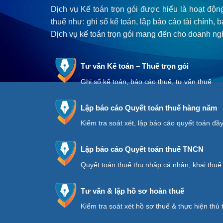
Dịch vụ Kế toán trọn gói được hiểu là hoạt độn
thuế như: ghi sổ kế toán, lập báo cáo tài chính, b
Dịch vụ kế toán trọn gói mang đến cho doanh 
Tư vấn Kế toán – Thuế trọn gói
Ghi sổ kế toán, báo cáo thuế, tư vấn thuế
Lập báo cáo Quyết toán thuế hàng năm
Kiểm tra soát xét, lập báo cáo quyết toán đầ
Lập báo cáo Quyết toán thuế TNCN
Quyết toán thuế thu nhập cá nhân, khai thu
Tư vấn & lập hồ sơ hoàn thuế
Kiểm tra soát xét hồ sơ thuế & thực hiện thủ