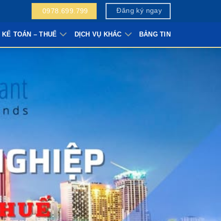
Đăng ký ngay
0978.699.799
 KẾ TOÁN – THUẾ
DỊCH VỤ KHÁC
BẢNG TIN