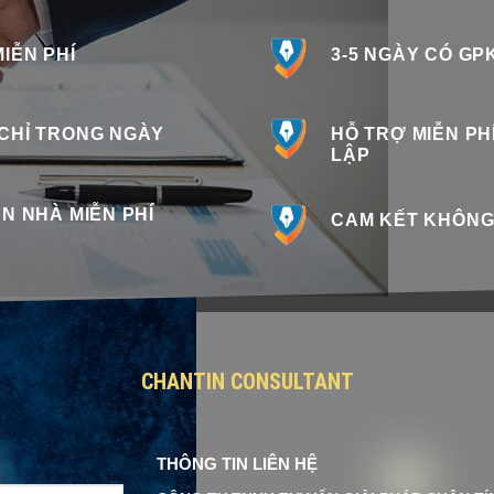
IỄN PHÍ
3-5 NGÀY CÓ GP
CHỈ TRONG NGÀY
HỖ TRỢ MIỄN PH
LẬP
N NHÀ MIỄN PHÍ
CAM KẾT KHÔNG 
CHANTIN CONSULTANT
THÔNG TIN LIÊN HỆ