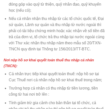
đóng góp vào quỹ từ thiện, quỹ nhân đạo, quỹ khuyến
học (nếu có);
Nếu cá nhân nhận thu nhập từ các tổ chức quốc tế, Đại
sứ quán, Lãnh sự quán và thu nhập từ nước ngoài thì
phải có tài liệu chứng minh hoặc xác nhận về số tiền đã
trả của đơn vị, tổ chức trả thu nhập tại nước ngoài cùng
với Thư xác nhận thu nhập năm theo mẫu số 20/TXN-
TNCN quy định tại Thông tư 156/2013/TT-BTC.
Nơi nộp hồ sơ khai quyết toán thuế thu nhập cá nhân
(TNCN):
Cá nhân trực tiếp khai quyết toán thuế: nộp hồ sơ tại
Cục Thuế nơi cá nhân nộp hồ sơ khai thuế trong năm;
Trường hợp cá nhân có thu nhập từ tiền lương, tiền
công từ hai nơi trở lên :
Tính giảm trừ gia cảnh cho bản thân tại tổ chức, cá
nhân chi trả thu nhập nào thì nộp hồ sơ quyết toán thuế