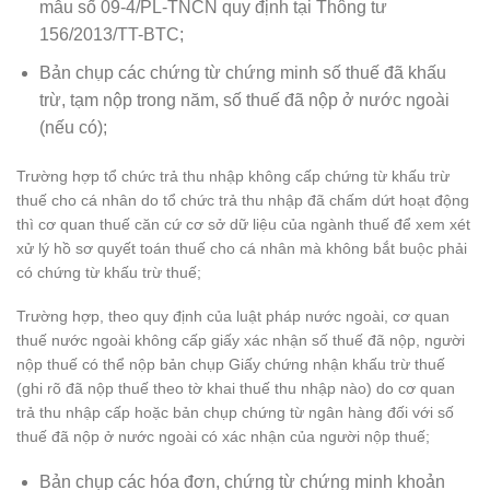
mẫu số 09-4/PL-TNCN quy định tại Thông tư
156/2013/TT-BTC;
Bản chụp các chứng từ chứng minh số thuế đã khấu
trừ, tạm nộp trong năm, số thuế đã nộp ở nước ngoài
(nếu có);
Trường hợp tổ chức trả thu nhập không cấp chứng từ khấu trừ
thuế cho cá nhân do tổ chức trả thu nhập đã chấm dứt hoạt động
thì cơ quan thuế căn cứ cơ sở dữ liệu của ngành thuế để xem xét
xử lý hồ sơ quyết toán thuế cho cá nhân mà không bắt buộc phải
có chứng từ khấu trừ thuế;
Trường hợp, theo quy định của luật pháp nước ngoài, cơ quan
thuế nước ngoài không cấp giấy xác nhận số thuế đã nộp, người
nộp thuế có thể nộp bản chụp Giấy chứng nhận khấu trừ thuế
(ghi rõ đã nộp thuế theo tờ khai thuế thu nhập nào) do cơ quan
trả thu nhập cấp hoặc bản chụp chứng từ ngân hàng đối với số
thuế đã nộp ở nước ngoài có xác nhận của người nộp thuế;
Bản chụp các hóa đơn, chứng từ chứng minh khoản