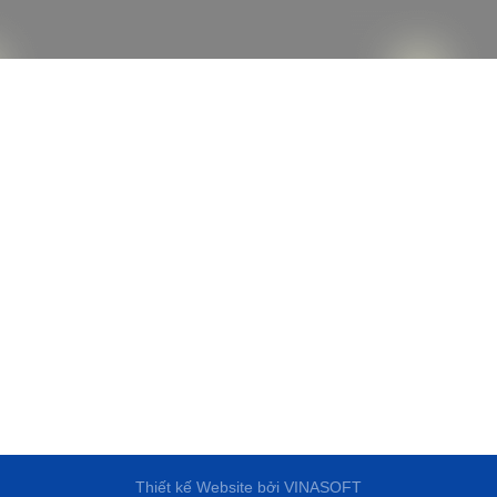
Thiết kế Website
bởi
VINASOFT