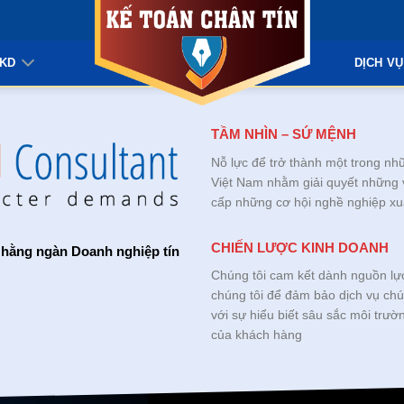
KKD
DỊCH VỤ
TẦM NHÌN – SỨ MỆNH
Nỗ lực để trở thành một trong n
Việt Nam nhằm giải quyết những 
cấp những cơ hội nghề nghiệp xuấ
CHIẾN LƯỢC KINH DOANH
hằng ngàn Doanh nghiệp tín
Chúng tôi cam kết dành nguồn lự
chúng tôi để đảm bảo dịch vụ chú
với sự hiểu biết sâu sắc môi trư
của khách hàng