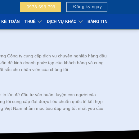
Đăng ký ngay
0978.699.799
 KẾ TOÁN – THUẾ
DỊCH VỤ KHÁC
BẢNG TIN
hững Công ty cung cấp dịch vụ chuyên nghiệp hàng đầu
vấn đề kinh doanh phức tạp của khách hàng và cung
t sắc cho nhân viên của chúng tôi.
c to lớn để đầu tư vào huấn luyện con người của
ng tôi cung cấp đạt được tiêu chuẩn quốc tế kết hợp
ờng Việt Nam nhằm mục tiêu đáp ứng tốt nhất yêu cầu