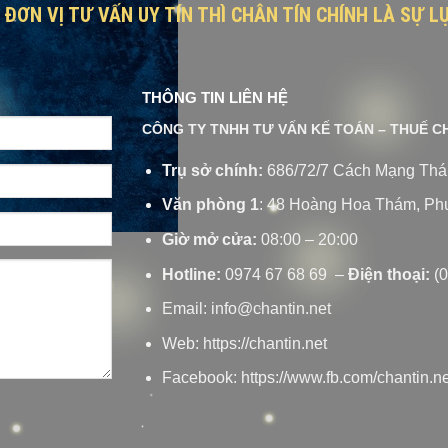
ĐƠN VỊ TƯ VẤN UY TÍN THÌ CHÂN TÍN CHÍNH LÀ SỰ 
THÔNG TIN LIÊN HỆ
CÔNG TY TNHH TƯ VẤN KẾ TOÁN – THUẾ C
Trụ sở chính:
686/72/7 Cách Mạng Thán
Văn phòng 1
: 48 Hoàng Hoa Thám, Ph
Giờ mở cửa:
08:00 – 20:00
Hotline:
0974 67 68 69 –
Điện thoại:
(0
Email:
info@chantin.net
Web: https://chantin.net
Facebook: https://www.fb.com/chantin.ne