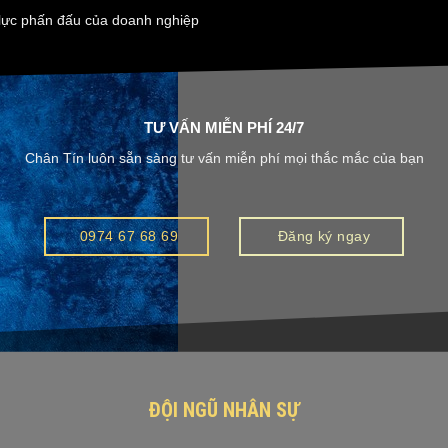
 lực phấn đấu của doanh nghiệp
TƯ VẤN MIỄN PHÍ 24/7
Chân Tín luôn sẵn sàng tư vấn miễn phí mọi thắc mắc của bạn
0974 67 68 69
Đăng ký ngay
ĐỘI NGŨ NHÂN SỰ