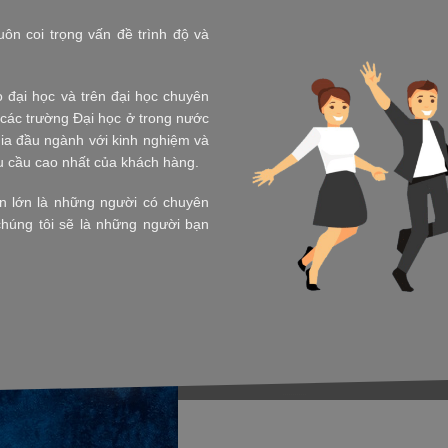
ôn coi trọng vấn đề trình độ và
 đại học và trên đại học chuyên
 các trường Đại học ở trong nước
gia đầu ngành với kinh nghiệm và
 cầu cao nhất của khách hàng.
ần lớn là những người có chuyên
húng tôi sẽ là những người bạn