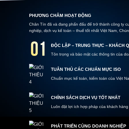
PHƯƠNG CHÂM HOẠT ĐỘNG
Chân Tín đã và đang phấn đấu để trở thành công ty c
nghiệp, dịch vụ kế toán – thuế tốt nhất Việt Nam, Chún
ĐỘC LẬP – TRUNG THỰC – KHÁCH 
Tôn trọng và bảo mật các thông tin của d
TUÂN THỦ CÁC CHUẨN MỰC ISO
Chuẩn mực kế toán, kiểm toán của Việt Na
CHÍNH SÁCH DỊCH VỤ TỐT NHẤT
Luôn đặt lợi ích hợp pháp của khách hàng
PHÁT TRIỂN CÙNG DOANH NGHIỆP