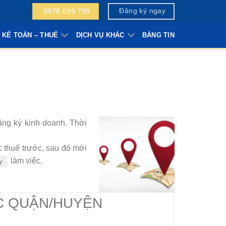
Đăng ký ngay
0978.699.799
 KẾ TOÁN – THUẾ
DỊCH VỤ KHÁC
BẢNG TIN
đăng ký kinh doanh. Thời
ục thuế trước, sau đó mới
làm việc.
y
C QUẬN/HUYỆN