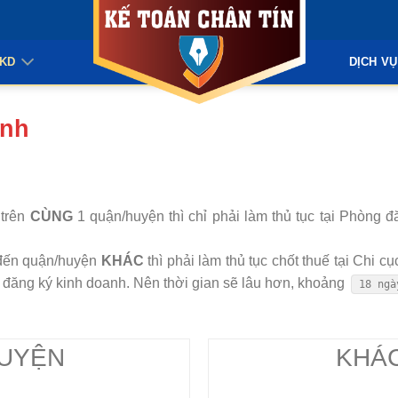
KKD
DỊCH VỤ
ính
 trên
CÙNG
1 quận/huyện thì chỉ phải làm thủ tục tại Phòng 
h đến quận/huyện
KHÁC
thì phải làm thủ tục chốt thuế tại Chi c
òng đăng ký kinh doanh. Nên thời gian sẽ lâu hơn, khoảng
18 ngà
UYỆN
KHÁ