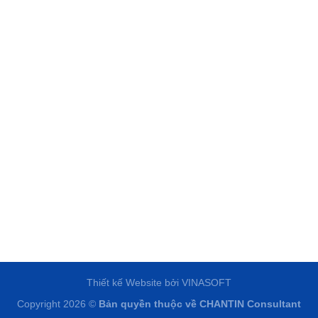
Thiết kế Website
bởi
VINASOFT
Copyright 2026 ©
Bản quyền thuộc về
CHANTIN Consultant