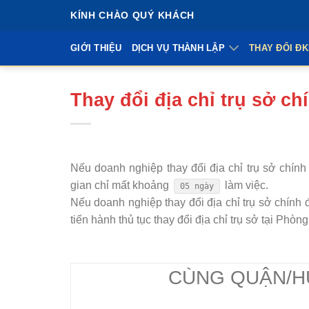
Bỏ
KÍNH CHÀO QUÝ KHÁCH
qua
nội
GIỚI THIỆU
DỊCH VỤ THÀNH LẬP
THAY ĐỔI Đ
dung
Thay đổi địa chỉ trụ sở ch
Nếu doanh nghiệp thay đổi địa chỉ trụ sở chính
gian chỉ mất khoảng
làm việc.
05 ngày
Nếu doanh nghiệp thay đổi địa chỉ trụ sở chín
tiến hành thủ tục thay đổi địa chỉ trụ sở tại Ph
CÙNG QUẬN/H