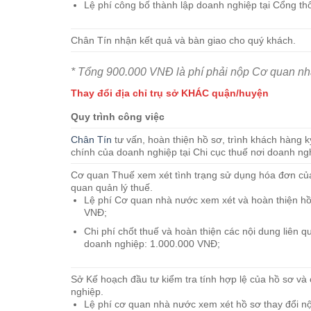
Lệ phí công bố thành lập doanh nghiệp tại Cổng th
Chân Tín nhận kết quả và bàn giao cho quý khách.
* Tổng 900.000 VNĐ là phí phải nộp Cơ quan nh
Thay đổi địa chỉ trụ sở KHÁC quận/huyện
Quy trình công việc
Chân Tín
tư vấn, hoàn thiện hồ sơ, trình khách hàng k
chính của doanh nghiệp tại Chi cục thuế nơi doanh ng
Cơ quan Thuế xem xét tình trạng sử dụng hóa đơn củ
quan quản lý thuế.
Lệ phí Cơ quan nhà nước xem xét và hoàn thiện hồ 
VNĐ;
Chi phí chốt thuế và hoàn thiện các nội dung liên q
doanh nghiệp: 1.000.000 VNĐ;
Sở Kế hoạch đầu tư kiểm tra tính hợp lệ của hồ sơ v
nghiệp.
Lệ phí cơ quan nhà nước xem xét hồ sơ thay đổi n