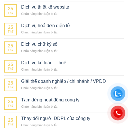
–
ký
Thuế
Dịch vụ thiết kế website
25
mã
trọn
Th7
ở
Chức năng bình luận bị tắt
vạch
gói
Dịch
cho
vụ
sản
Dịch vụ hoá đơn điện tử
25
thiết
phẩm
Th7
ở
Chức năng bình luận bị tắt
kế
Dịch
website
vụ
Dịch vụ chữ ký số
25
hoá
Th7
ở
Chức năng bình luận bị tắt
đơn
Dịch
điện
vụ
tử
Dịch vụ kế toán – thuế
25
chữ
Th7
ở
Chức năng bình luận bị tắt
ký
Dịch
số
vụ
Giải thể doanh nghiệp / chi nhánh / VPĐD
25
kế
Th7
ở
Chức năng bình luận bị tắt
toán
Giải
–
thể
thuế
Tạm dừng hoạt động công ty
25
doanh
Th7
ở
Chức năng bình luận bị tắt
nghiệp
Tạm
/
dừng
chi
Thay đổi người ĐDPL của công ty
25
hoạt
nhánh
Th7
ở
Chức năng bình luận bị tắt
động
/