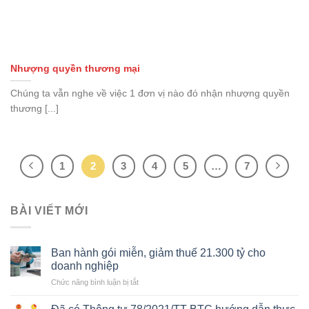
Nhượng quyền thương mại
Chúng ta vẫn nghe về việc 1 đơn vị nào đó nhận nhượng quyền
thương [...]
1
2
3
4
5
…
7
BÀI VIẾT MỚI
Ban hành gói miễn, giảm thuế 21.300 tỷ cho
doanh nghiệp
ở
Chức năng bình luận bị tắt
Ban
hành