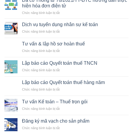
Đã có Thông tư 78/2021/TT-BTC hướng dẫn thực
gói
hiện hóa đơn điện tử
miễn,
ở
Chức năng bình luận bị tắt
giảm
Đã
thuế
có
21.300
Dịch vụ tuyển dụng nhân sự kế toán
Thông
tỷ
ở
Chức năng bình luận bị tắt
tư
cho
Dịch
78/2021/TT-
doanh
vụ
BTC
Tư vấn & lập hồ sơ hoàn thuế
nghiệp
tuyển
hướng
ở
Chức năng bình luận bị tắt
dụng
dẫn
Tư
nhân
thực
vấn
sự
Lập báo cáo Quyết toán thuế TNCN
hiện
&
kế
hóa
ở
Chức năng bình luận bị tắt
lập
toán
đơn
Lập
hồ
điện
báo
sơ
Lập báo cáo Quyết toán thuế hàng năm
tử
cáo
hoàn
ở
Chức năng bình luận bị tắt
Quyết
thuế
Lập
toán
báo
thuế
Tư vấn Kế toán – Thuế trọn gói
cáo
TNCN
ở
Chức năng bình luận bị tắt
Quyết
Tư
toán
vấn
thuế
Đăng ký mã vạch cho sản phẩm
Kế
hàng
ở
Chức năng bình luận bị tắt
toán
năm
Đăng