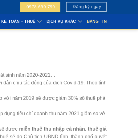
Đăng ký ngay
0978.699.799
 KẾ TOÁN – THUẾ
DỊCH VỤ KHÁC
BẢNG TIN
phát sinh năm 2020-2021…
 dân chịu tác động của dịch Covid-19. Theo tính
so với năm 2019 sẽ được giảm 30% số thuế phải
áp dụng tiêu chí doanh thu năm 2021 giảm so với
1 sẽ được
miễn thuế thu nhập cá nhân, thuế giá
thuế sẽ do Chủ tịch UBND tỉnh, thành phố quyết