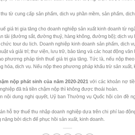
thu từ cung cấp sản phẩm, dịch vụ phần mềm, sản phẩm, dịch v
 giá trị gia tăng cho doanh nghiệp sản xuất kinh doanh từ ng
 tải (đường sắt, đường thuỷ, hàng không, đường bộ); dịch vụ lưu
tổ chức tour du lịch. Doanh nghiệp kinh doanh sản phẩm, dịch vụ
t và giải trí; thư viện, lưu trữ, bảo tàng và các hoạt động văn hó
ào phương pháp tính thuế giá trị gia tăng. Tức là, nếu nộp t
hàng hóa, dịch vụ. Nếu nộp theo phương pháp khấu trừ sản xuất
chậm nộp phát sinh của năm 2020-2021
với các khoản nợ tiền
nghiệp đã trả tiền chậm nộp thì không được thoái hoàn.
n nội dung nghị quyết, Uỷ ban Thường vụ Quốc hội còn đề ngh
 hỗ trợ thuế thu nhập doanh nghiệp dựa trên chi phí lao độn
 nặng bởi dịch để phục hồi sản xuất, kinh doanh.