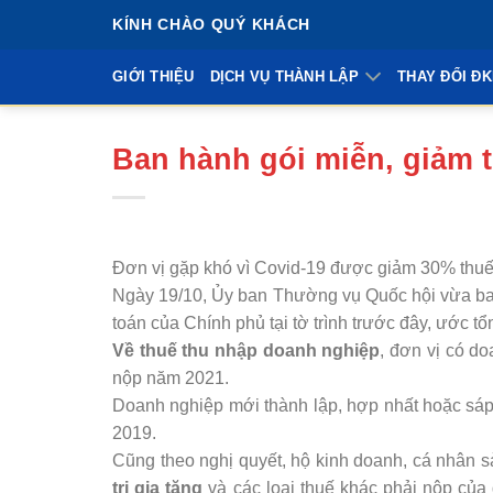
Bỏ
KÍNH CHÀO QUÝ KHÁCH
qua
nội
GIỚI THIỆU
DỊCH VỤ THÀNH LẬP
THAY ĐỔI Đ
dung
Ban hành gói miễn, giảm 
Đơn vị gặp khó vì Covid-19 được giảm 30% thu
Ngày 19/10, Ủy ban Thường vụ Quốc hội vừa ban 
toán của Chính phủ tại tờ trình trước đây, ước t
Về thuế thu nhập doanh nghiệp
, đơn vị có d
nộp năm 2021.
Doanh nghiệp mới thành lập, hợp nhất hoặc sáp 
2019.
Cũng theo nghị quyết, hộ kinh doanh, cá nhân s
trị gia tăng
và các loại thuế khác phải nộp của