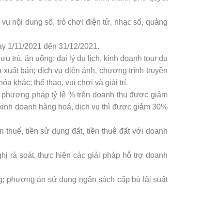
ụ nội dung số, trò chơi điện tử, nhạc số, quảng
ày 1/11/2021 đến 31/12/2021.
 trú, ăn uống; đại lý du lịch, kinh doanh tour du
 xuất bản; dịch vụ điện ảnh, chương trình truyền
a khác; thể thao, vui chơi và giải trí.
heo phương pháp tỷ lệ % trên doanh thu được giảm
, kinh doanh hàng hoá, dịch vụ thì được giảm 30%
 thuế, tiền sử dụng đất, tiền thuê đất với doanh
ị rà soát, thực hiện các giải pháp hỗ trợ doanh
g; phương án sử dụng ngân sách cấp bù lãi suất