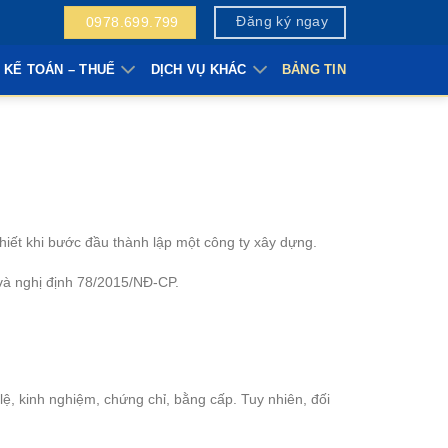
Đăng ký ngay
0978.699.799
 KẾ TOÁN – THUẾ
DỊCH VỤ KHÁC
BẢNG TIN
hiết khi bước đầu thành lập một công ty xây dựng.
à nghị định 78/2015/NĐ-CP.
ệ, kinh nghiệm, chứng chỉ, bằng cấp. Tuy nhiên, đối