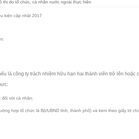
ô thị do tổ chức, cá nhân nước ngoài thực hiện
u kiện cập nhật 2017
ồm:
ếu là công ty trách nhiệm hữu hạn hai thành viên trở lên hoặc 
hực:
 đối với cá nhân;
ường hợp tổ chức là Bộ/UBND tỉnh, thành phố) và kèm theo giấy tờ ch