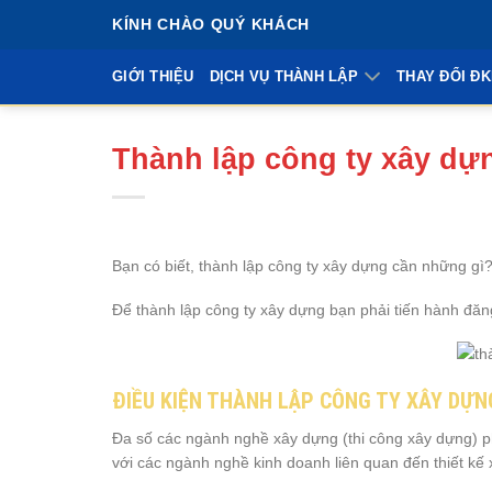
Bỏ
KÍNH CHÀO QUÝ KHÁCH
qua
nội
GIỚI THIỆU
DỊCH VỤ THÀNH LẬP
THAY ĐỔI Đ
dung
Thành lập công ty xây dự
Bạn có biết, thành lập công ty xây dựng cần những gì?
Để thành lập công ty xây dựng bạn phải tiến hành đă
ĐIỀU KIỆN THÀNH LẬP CÔNG TY XÂY DỰN
Đa số các ngành nghề xây dựng (thi công xây dựng) phá
với các ngành nghề kinh doanh liên quan đến thiết kế 