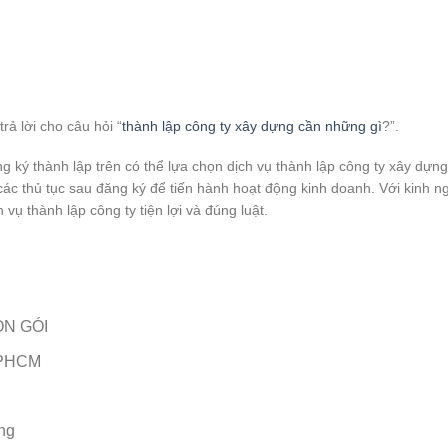
rả lời cho câu hỏi “
thành lập công ty xây dựng cần những gì
?”.
 ký thành lập trên có thể lựa chọn dịch vụ thành lập công ty xây dựng
t các thủ tục sau đăng ký để tiến hành hoạt động kinh doanh. Với kin
ụ thành lập công ty tiện lợi và đúng luật.
RỌN GÓI
 TPHCM
ng