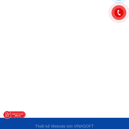
Thiết kế Website
bởi
VINASOFT