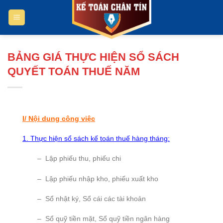
Bỏ
qua
nội
dung
BẢNG GIÁ THỰC HIỆN SỔ SÁCH
QUYẾT TOÁN THUẾ NĂM
I/ Nội dung công việc
1. Thực hiện sổ sách kế toán thuế hàng tháng:
– Lập phiếu thu, phiếu chi
– Lập phiếu nhập kho, phiếu xuất kho
– Sổ nhật ký, Sổ cái các tài khoản
– Sổ quỹ tiền mặt, Sổ quỹ tiền ngân hàng