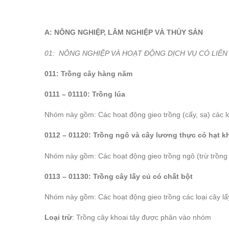
A: NÔNG NGHIỆP, LÂM NGHIỆP VÀ THỦY SẢN
01: NÔNG NGHIỆP VÀ HOẠT ĐỘNG DỊCH VỤ CÓ LIÊN
011: Trồng cây hàng năm
0111 – 01110: Trồng lúa
Nhóm này gồm: Các hoạt động gieo trồng (cấy, sạ) các loạ
0112 – 01120: Trồng ngô và cây lương thực có hạt k
Nhóm này gồm: Các hoạt động gieo trồng ngô (trừ trồng n
0113 – 01130: Trồng cây lấy củ có chất bột
Nhóm này gồm: Các hoạt động gieo trồng các loại cây lấy
Loại trừ
: Trồng cây khoai tây được phân vào nhóm