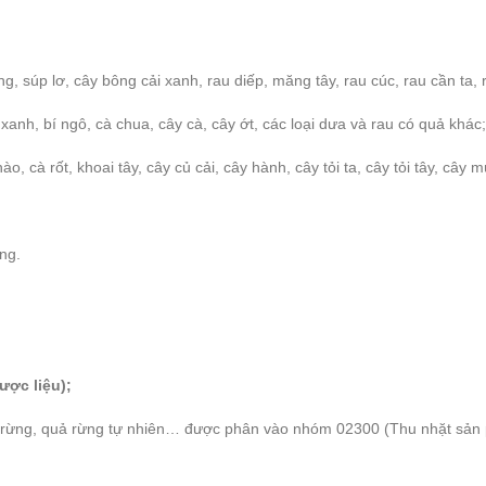
ng, súp lơ, cây bông cải xanh, rau diếp, măng tây, rau cúc, rau cần ta, r
xanh, bí ngô, cà chua, cây cà, cây ớt, các loại dưa và rau có quả khác;
ào, cà rốt, khoai tây, cây củ cải, cây hành, cây tỏi ta, cây tỏi tây, cây 
ng.
ược liệu);
u rừng, quả rừng tự nhiên… được phân vào nhóm 02300 (Thu nhặt sản 