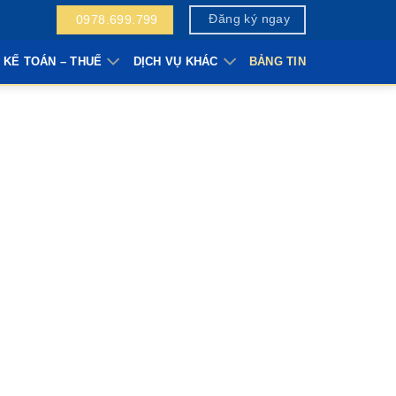
Đăng ký ngay
0978.699.799
 KẾ TOÁN – THUẾ
DỊCH VỤ KHÁC
BẢNG TIN