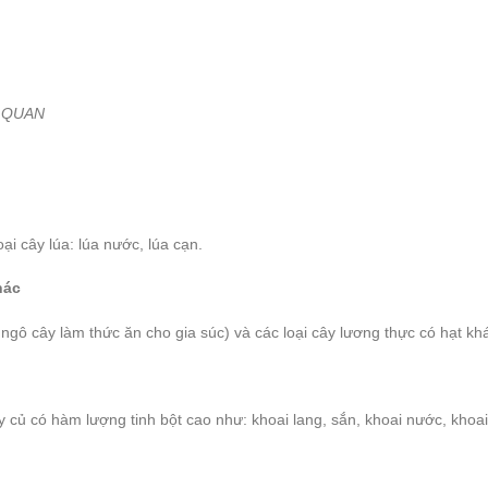
 QUAN
i cây lúa: lúa nước, lúa cạn.
hác
gô cây làm thức ăn cho gia súc) và các loại cây lương thực có hạt khá
 củ có hàm lượng tinh bột cao như: khoai lang, sắn, khoai nước, khoai