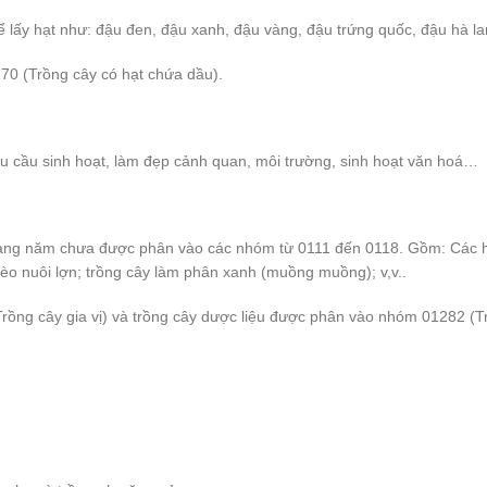
ể lấy hạt như: đậu đen, đậu xanh, đậu vàng, đậu trứng quốc, đậu hà l
70 (Trồng cây có hạt chứa dầu).
u cầu sinh hoạt, làm đẹp cảnh quan, môi trường, sinh hoạt văn hoá…
ng năm chưa được phân vào các nhóm từ 0111 đến 0118. Gồm: Các hoạ
èo nuôi lợn; trồng cây làm phân xanh (muồng muồng); v,v..
rồng cây gia vị) và trồng cây dược liệu được phân vào nhóm 01282 (Tr