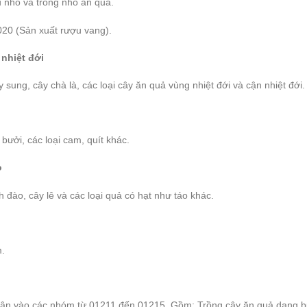
 nho và trồng nho ăn quả.
0 (Sản xuất rượu vang).
 nhiệt đới
sung, cây chà là, các loại cây ăn quả vùng nhiệt đới và cận nhiệt đới.
ưởi, các loại cam, quít khác.
o
đào, cây lê và các loại quả có hạt như táo khác.
m.
ân vào các nhóm từ 01211 đến 01215. Gồm: Trồng cây ăn quả dạng b