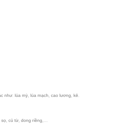
c như: lúa mỳ, lúa mạch, cao lương, kê.
 sọ, củ từ, dong riềng,…