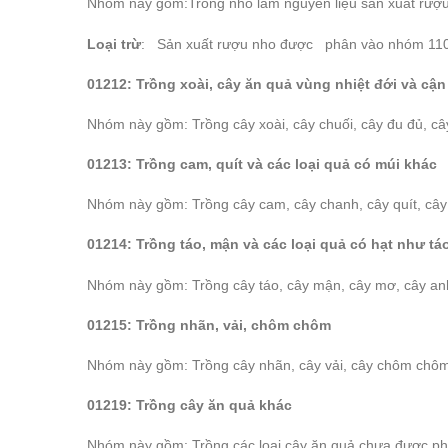
Nhóm này gồm:Trồng nho làm nguyên liệu sản xuất rượu
Loại trừ
: Sản xuất rượu nho được phân vào nhóm 1102
01212: Trồng xoài, cây ăn quả vùng nhiệt đới và cận
Nhóm này gồm: Trồng cây xoài, cây chuối, cây đu đủ, cây 
01213: Trồng cam, quít và các loại quả có múi khác
Nhóm này gồm: Trồng cây cam, cây chanh, cây quít, cây b
01214: Trồng táo, mận và các loại quả có hạt như tá
Nhóm này gồm: Trồng cây táo, cây mận, cây mơ, cây anh 
01215: Trồng nhãn, vải, chôm chôm
Nhóm này gồm: Trồng cây nhãn, cây vải, cây chôm chô
01219: Trồng cây ăn quả khác
Nhóm này gồm: Trồng các loại cây ăn quả chưa được ph