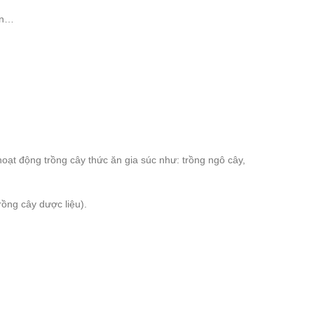
an…
t động trồng cây thức ăn gia súc như: trồng ngô cây,
ồng cây dược liệu).