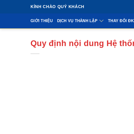
Bỏ
KÍNH CHÀO QUÝ KHÁCH
qua
nội
GIỚI THIỆU
DỊCH VỤ THÀNH LẬP
THAY ĐỔI Đ
dung
Quy định nội dung Hệ thố