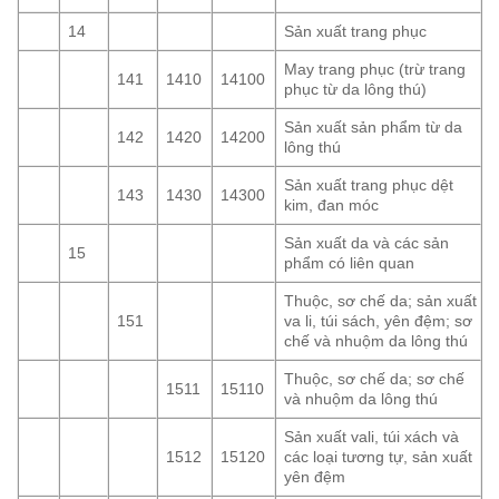
14
Sản xuất trang phục
May trang phục (trừ trang
141
1410
14100
phục từ da lông thú)
Sản xuất sản phẩm từ da
142
1420
14200
lông thú
Sản xuất trang phục dệt
143
1430
14300
kim, đan móc
Sản xuất da và các sản
15
phẩm có liên quan
Thuộc, sơ chế da; sản xuất
151
va li, túi sách, yên đệm; sơ
chế và nhuộm da lông thú
Thuộc, sơ chế da; sơ chế
1511
15110
và nhuộm da lông thú
Sản xuất vali, túi xách và
1512
15120
các loại tương tự, sản xuất
yên đệm