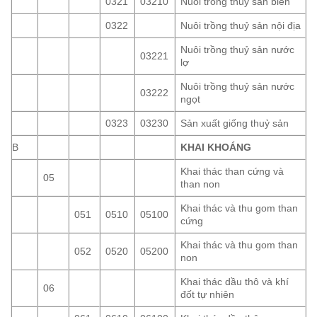
0321
03210
Nuôi trồng thuỷ sản biển
0322
Nuôi trồng thuỷ sản nội địa
Nuôi trồng thuỷ sản nước
03221
lợ
Nuôi trồng thuỷ sản nước
03222
ngọt
0323
03230
Sản xuất giống thuỷ sản
B
KHAI KHOÁNG
Khai thác than cứng và
05
than non
Khai thác và thu gom than
051
0510
05100
cứng
Khai thác và thu gom than
052
0520
05200
non
Khai thác dầu thô và khí
06
đốt tự nhiên