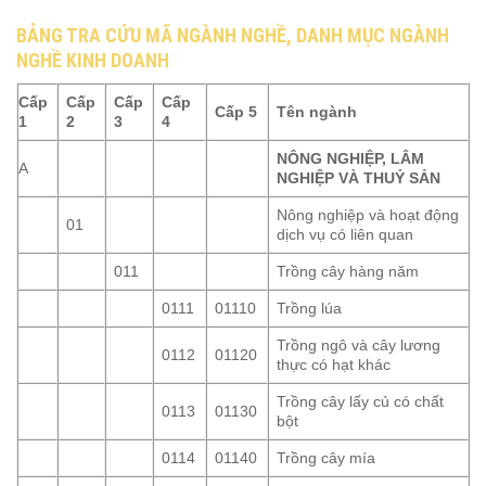
BẢNG TRA CỨU MÃ NGÀNH NGHỀ, DANH MỤC NGÀNH
NGHỀ KINH DOANH
Cấp
Cấp
Cấp
Cấp
Cấp 5
Tên ngành
1
2
3
4
NÔNG NGHIỆP, LÂM
A
NGHIỆP VÀ THUỶ SẢN
Nông nghiệp và hoạt động
01
dịch vụ có liên quan
011
Trồng cây hàng năm
0111
01110
Trồng lúa
Trồng ngô và cây lương
0112
01120
thực có hạt khác
Trồng cây lấy củ có chất
0113
01130
bột
0114
01140
Trồng cây mía