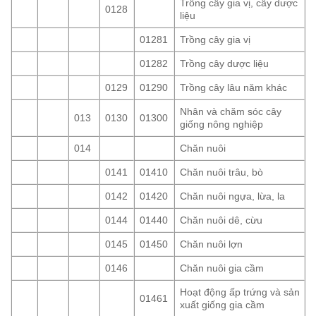
Trồng cây gia vị, cây dược
0128
liệu
01281
Trồng cây gia vị
01282
Trồng cây dược liệu
0129
01290
Trồng cây lâu năm khác
Nhân và chăm sóc cây
013
0130
01300
giống nông nghiệp
014
Chăn nuôi
0141
01410
Chăn nuôi trâu, bò
0142
01420
Chăn nuôi ngựa, lừa, la
0144
01440
Chăn nuôi dê, cừu
0145
01450
Chăn nuôi lợn
0146
Chăn nuôi gia cầm
Hoạt động ấp trứng và sản
01461
xuất giống gia cầm