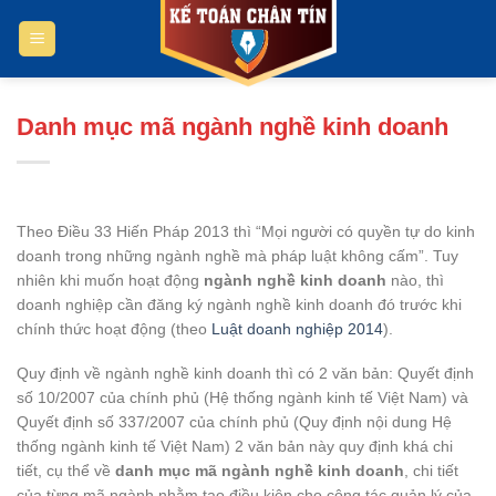
Bỏ
qua
nội
dung
Danh mục mã ngành nghề kinh doanh
Theo Điều 33 Hiến Pháp 2013 thì “Mọi người có quyền tự do kinh
doanh trong những ngành nghề mà pháp luật không cấm”. Tuy
nhiên khi muốn hoạt động
ngành nghề kinh doanh
nào, thì
doanh nghiệp cần đăng ký ngành nghề kinh doanh đó trước khi
chính thức hoạt động (theo
Luật doanh nghiệp 2014
).
Quy định về ngành nghề kinh doanh thì có 2 văn bản: Quyết định
số 10/2007 của chính phủ (Hệ thống ngành kinh tế Việt Nam) và
Quyết định số 337/2007 của chính phủ (Quy định nội dung Hệ
thống ngành kinh tế Việt Nam) 2 văn bản này quy định khá chi
tiết, cụ thể về
danh mục mã ngành nghề kinh doanh
, chi tiết
của từng mã ngành nhằm tạo điều kiện cho công tác quản lý của