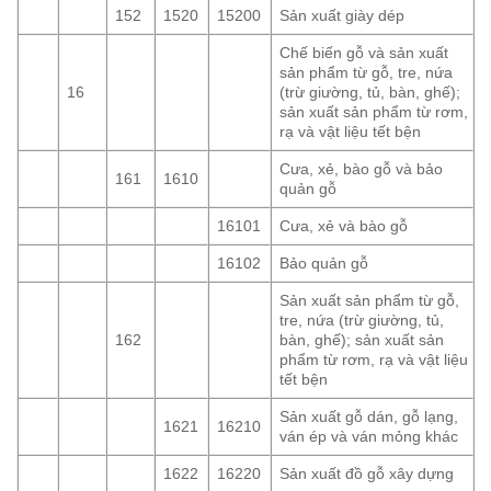
152
1520
15200
Sản xuất giày dép
Chế biến gỗ và sản xuất
sản phẩm từ gỗ, tre, nứa
16
(trừ giường, tủ, bàn, ghế);
sản xuất sản phẩm từ rơm,
rạ và vật liệu tết bện
Cưa, xẻ, bào gỗ và bảo
161
1610
quản gỗ
16101
Cưa, xẻ và bào gỗ
16102
Bảo quản gỗ
Sản xuất sản phẩm từ gỗ,
tre, nứa (trừ giường, tủ,
162
bàn, ghế); sản xuất sản
phẩm từ rơm, rạ và vật liệu
tết bện
Sản xuất gỗ dán, gỗ lạng,
1621
16210
ván ép và ván mỏng khác
1622
16220
Sản xuất đồ gỗ xây dựng