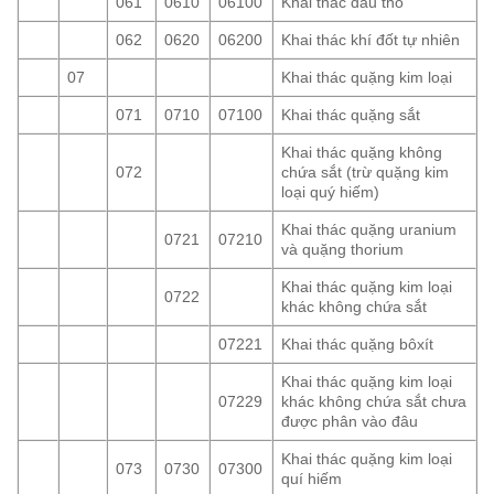
061
0610
06100
Khai thác dầu thô
062
0620
06200
Khai thác khí đốt tự nhiên
07
Khai thác quặng kim loại
071
0710
07100
Khai thác quặng sắt
Khai thác quặng không
072
chứa sắt (trừ quặng kim
loại quý hiếm)
Khai thác quặng uranium
0721
07210
và quặng thorium
Khai thác quặng kim loại
0722
khác không chứa sắt
07221
Khai thác quặng bôxít
Khai thác quặng kim loại
07229
khác không chứa sắt chưa
được phân vào đâu
Khai thác quặng kim loại
073
0730
07300
quí hiếm