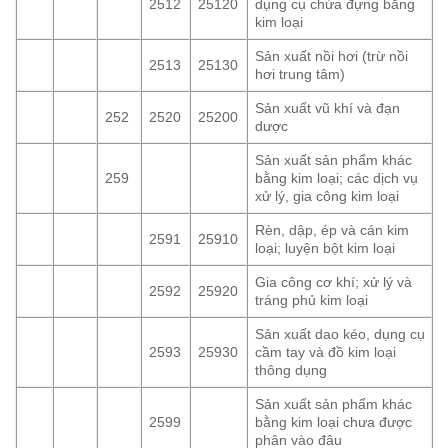
2512
25120
dụng cụ chứa đựng bằng
kim loại
Sản xuất nồi hơi (trừ nồi
2513
25130
hơi trung tâm)
Sản xuất vũ khí và đạn
252
2520
25200
dược
Sản xuất sản phẩm khác
259
bằng kim loại; các dịch vụ
xử lý, gia công kim loại
Rèn, dập, ép và cán kim
2591
25910
loại; luyện bột kim loại
Gia công cơ khí; xử lý và
2592
25920
tráng phủ kim loại
Sản xuất dao kéo, dụng cụ
2593
25930
cầm tay và đồ kim loại
thông dụng
Sản xuất sản phẩm khác
2599
bằng kim loại chưa được
phân vào đâu