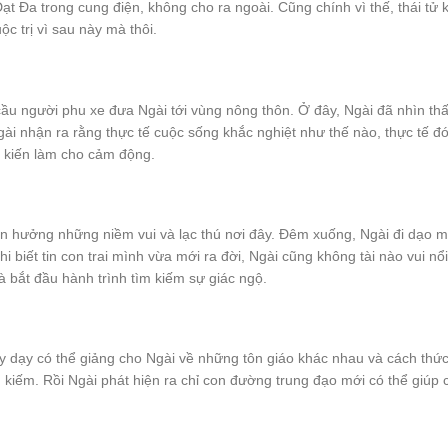
t Đạt Đa trong cung điện, không cho ra ngoài. Cũng chính vì thế, thái t
c trị vì sau này mà thôi.
cầu người phu xe đưa Ngài tới vùng nông thôn. Ở đây, Ngài đã nhìn thấ
Ngài nhận ra rằng thực tế cuộc sống khắc nghiệt như thế nào, thực tế 
g kiến làm cho cảm động.
n hưởng những niềm vui và lạc thú nơi đây. Đêm xuống, Ngài đi dạo mộ
khi biết tin con trai mình vừa mới ra đời, Ngài cũng không tài nào vui 
à bắt đầu hành trình tìm kiếm sự giác ngộ.
hầy dạy có thể giảng cho Ngài về những tôn giáo khác nhau và cách thứ
 kiếm. Rồi Ngài phát hiện ra chỉ con đường trung đạo mới có thể giúp 