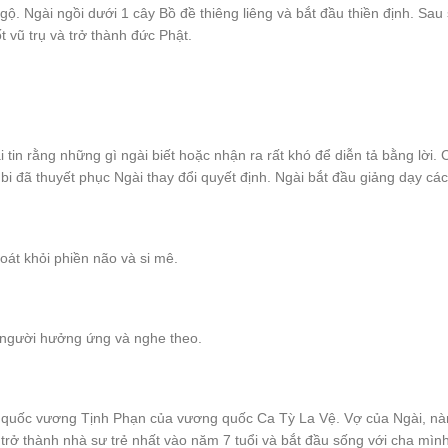
ộ. Ngài ngồi dưới 1 cây Bồ đề thiêng liêng và bắt đầu thiền định. Sau 
t vũ trụ và trở thành đức Phật.
tin rằng những gì ngài biết hoặc nhận ra rất khó để diễn tả bằng lời. C
ừ bi đã thuyết phục Ngài thay đổi quyết định. Ngài bắt đầu giảng dạy cá
oát khỏi phiền não và si mê.
 người hưởng ứng và nghe theo.
– quốc vương Tịnh Phạn của vương quốc Ca Tỳ La Vệ. Vợ của Ngài, nàng
 trở thành nhà sư trẻ nhất vào năm 7 tuổi và bắt đầu sống với cha mình