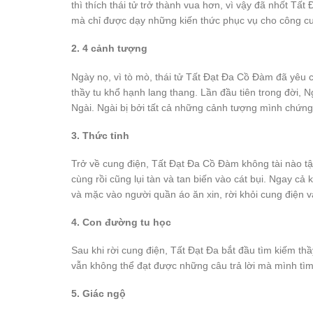
thì thích thái tử trở thành vua hơn, vì vậy đã nhốt Tấ
mà chỉ được dạy những kiến thức phục vụ cho công cuộ
2. 4 cảnh tượng
Ngày nọ, vì tò mò, thái tử Tất Đạt Đa Cồ Đàm đã yêu 
thầy tu khổ hạnh lang thang. Lần đầu tiên trong đời, 
Ngài. Ngài bị bởi tất cả những cảnh tượng mình chứn
3. Thức tỉnh
Trở về cung điện, Tất Đạt Đa Cồ Đàm không tài nào tậ
cùng rồi cũng lụi tàn và tan biến vào cát bụi. Ngay cả 
và mặc vào người quần áo ăn xin, rời khỏi cung điện v
4. Con đường tu học
Sau khi rời cung điện, Tất Đạt Đa bắt đầu tìm kiếm t
vẫn không thể đạt được những câu trả lời mà mình tìm
5. Giác ngộ