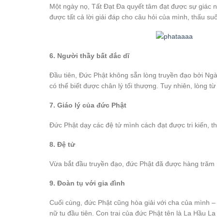
Một ngày nọ, Tất Đạt Đa quyết tâm đạt được sự giác ng
được tất cả lời giải đáp cho câu hỏi của mình, thấu suố
6. Người thầy bất đắc dĩ
Đầu tiên, Đức Phật không sẵn lòng truyền đạo bởi Ngài 
có thể biết được chân lý tối thượng. Tuy nhiên, lòng t
7. Giáo lý của đức Phật
Đức Phật dạy các đệ tử mình cách đạt được tri kiến, th
8. Đệ tử
Vừa bắt đầu truyền đạo, đức Phật đã được hàng trăm
9. Đoàn tụ với gia đình
Cuối cùng, đức Phật cũng hòa giải với cha của mình 
nữ tu đầu tiên. Con trai của đức Phật tên là La Hầu La