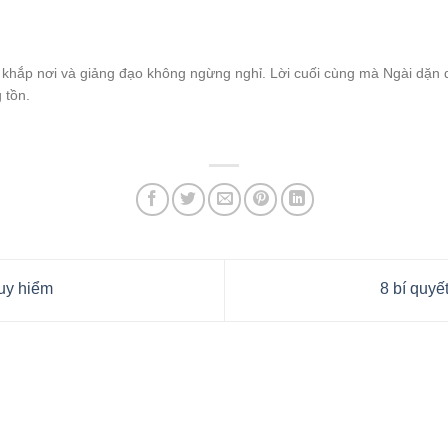
đi khắp nơi và giảng đạo không ngừng nghỉ. Lời cuối cùng mà Ngài dặn 
g tồn.
uy hiểm
8 bí quyế