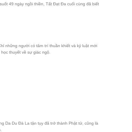
suốt 49 ngày ngồi thiền, Tất Đạt Đa cuối cùng đã biết
hỉ những người có tâm trí thuần khiết và kỷ luật mới
c học thuyết về sự giác ngộ.
 Da Du Đà La tận tụy đã trở thành Phật tử, cũng là
.