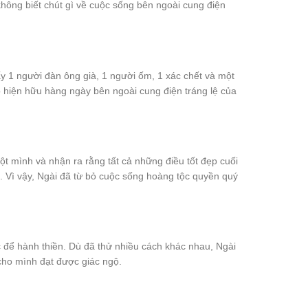
ử không biết chút gì về cuộc sống bên ngoài cung điện
y 1 người đàn ông già, 1 người ốm, 1 xác chết và một
đó hiện hữu hàng ngày bên ngoài cung điện tráng lệ của
t mình và nhận ra rằng tất cả những điều tốt đẹp cuối
nổi. Vì vậy, Ngài đã từ bỏ cuộc sống hoàng tộc quyền quý
c để hành thiền. Dù đã thử nhiều cách khác nhau, Ngài
cho mình đạt được giác ngộ.