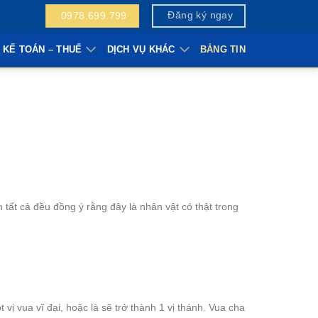
Đăng ký ngay
0978.699.799
 KẾ TOÁN – THUẾ
DỊCH VỤ KHÁC
BẢNG TIN
 tất cả đều đồng ý rằng đây là nhân vật có thật trong
t vị vua vĩ đại, hoặc là sẽ trở thành 1 vị thánh. Vua cha