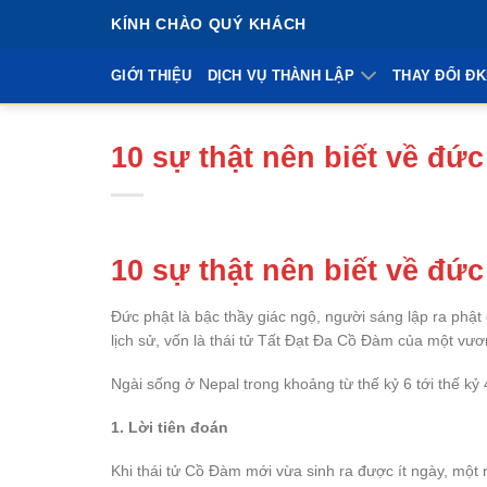
Bỏ
KÍNH CHÀO QUÝ KHÁCH
qua
nội
GIỚI THIỆU
DỊCH VỤ THÀNH LẬP
THAY ĐỔI Đ
dung
10 sự thật nên biết về đức
10 sự thật nên biết về đức
Đức phật là bậc thầy giác ngộ, người sáng lập ra phật 
lịch sử, vốn là thái tử Tất Đạt Đa Cồ Đàm của một vư
Ngài sống ở Nepal trong khoảng từ thế kỷ 6 tới thế kỷ
1. Lời tiên đoán
Khi thái tử Cồ Đàm mới vừa sinh ra được ít ngày, một nhà