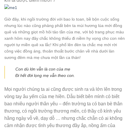
khi ta được điểm mười ?
Giờ đây, khi ngồi trường đời với bao lo toan, bề bộn cuộc sống
nhưng lúc nào cũng phảng phất bên ta mùi hương lúa mới đồng
quê và những giọt mồ hôi tảo tần của mẹ, với bộ trang phục màu
xanh hôm nay đây chắc không thiếu đi niềm hy vọng cho con nên
người tự miền quê xa lắc! Khi phố lên đèn ta chắc mẹ mới rời
công việc đồng áng, thoăn thoắt bước chân về nhà dưới làn
sương đêm mà mẹ chưa một lần ca thán!
Con dù lớn vẫn là con của mẹ
Đi hết đời lọng mẹ vẫn theo con.
Mọi người chúng ta ai cũng được sinh ra và lớn lên trong
vòng tay âu yếm của mẹ hiền. Dẫu biết bên mình có biêt
bao nhiêu người thân yêu – đến trường ta có bạn bè thân
thương, có ngôi trường thương mến, có thầy cô kính yêu
hằng ngày vỗ về, dạy dỗ … nhưng chắc chẵn có ai không
cảm nhận được tình yêu thương đầy ắp, nồng ấm của