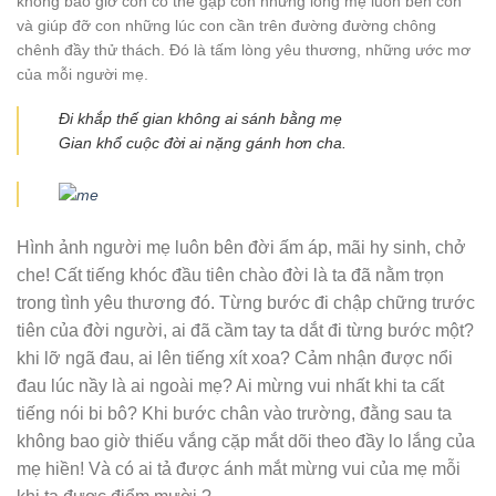
không bao giờ còn có thể gặp con nhưng lòng mẹ luôn bên con
và giúp đỡ con những lúc con cần trên đường đường chông
chênh đầy thử thách. Đó là tấm lòng yêu thương, những ước mơ
của mỗi người mẹ.
Đi khắp thế gian không ai sánh bằng mẹ
Gian khổ cuộc đời ai nặng gánh hơn cha.
Hình ảnh người mẹ luôn bên đời ấm áp, mãi hy sinh, chở
che! Cất tiếng khóc đầu tiên chào đời là ta đã nằm trọn
trong tình yêu thương đó. Từng bước đi chập chững trước
tiên của đời người, ai đã cầm tay ta dắt đi từng bước một?
khi lỡ ngã đau, ai lên tiếng xít xoa? Cảm nhận được nổi
đau lúc nầy là ai ngoài mẹ? Ai mừng vui nhất khi ta cất
tiếng nói bi bô? Khi bước chân vào trường, đằng sau ta
không bao giờ thiếu vắng cặp mắt dõi theo đầy lo lắng của
mẹ hiền! Và có ai tả được ánh mắt mừng vui của mẹ mỗi