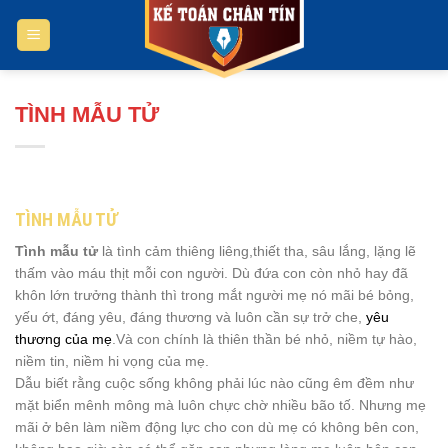
Bỏ
qua
nội
dung
TÌNH MẪU TỬ
TÌNH MẪU TỬ
Tình mẫu tử
là tình cảm thiêng liêng,thiết tha, sâu lắng, lặng lẽ
thấm vào máu thịt mỗi con người. Dù đứa con còn nhỏ hay đã
khôn lớn trưởng thành thì trong mắt người mẹ nó mãi bé bỏng,
yếu ớt, đáng yêu, đáng thương và luôn cần sự trở che,
yêu
thương của mẹ
.Và con chính là thiên thần bé nhỏ, niềm tự hào,
niềm tin, niềm hi vọng của mẹ.
Dẫu biết rằng cuộc sống
không phải lúc nào cũng êm đềm như
mặt biển mênh mông mà luôn chực chờ nhiều bão tố. Nhưng mẹ
mãi ở bên làm niềm động lực cho con dù mẹ có không bên con,