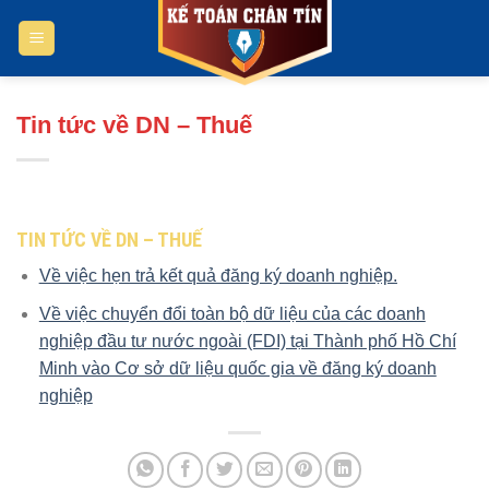
Bỏ
qua
nội
dung
Tin tức về DN – Thuế
TIN TỨC VỀ DN – THUẾ
Về việc hẹn trả kết quả đăng ký doanh nghiệp.
Về việc chuyển đổi toàn bộ dữ liệu của các doanh
nghiệp đầu tư nước ngoài (FDI) tại Thành phố Hồ Chí
Minh vào Cơ sở dữ liệu quốc gia về đăng ký doanh
nghiệp