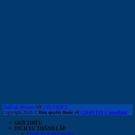
Thiết kế Website
bởi
VINASOFT
Copyright 2026 ©
Bản quyền thuộc về
CHANTIN Consultant
GIỚI THIỆU
DỊCH VỤ THÀNH LẬP
Thành lập doanh nghiệp