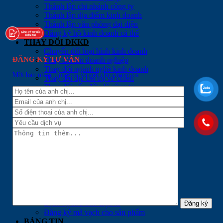
Thành lập chi nhánh công ty
Thành lập địa điểm kinh doanh
Thành lập văn phòng đại diện
Đăng ký hộ kinh doanh cá thể
THAY ĐỔI ĐKKD
Chuyển đổi loại hình kinh doanh
ĐĂNG KÝ TƯ VẤN
Thay đổi tên doanh nghiệp
Thay đổi ngành nghề kinh doanh
Mời bạn nhập thông tin và gửi cho chúng tôi
Thay đổi địa chỉ trụ sở chính
Thay đổi vốn điều lệ công ty
Thay đổi thành viên công ty
Thay đổi người ĐDPL của công ty
Tạm dừng hoạt động công ty
Giải thể doanh nghiệp / chi nhánh / VPĐD
DỊCH VỤ KẾ TOÁN – THUẾ
Tư vấn Kế toán – Thuế trọn gói
Lập báo cáo Quyết toán thuế hàng năm
Lập báo cáo Quyết toán thuế TNCN
Tư vấn & lập hồ sơ hoàn thuế
Dịch vụ tuyển dụng nhân sự kế toán
DỊCH VỤ KHÁC
Dịch vụ chữ ký số
Dịch vụ hoá đơn điện tử
Đăng ký mã vạch cho sản phẩm
BẢNG TIN