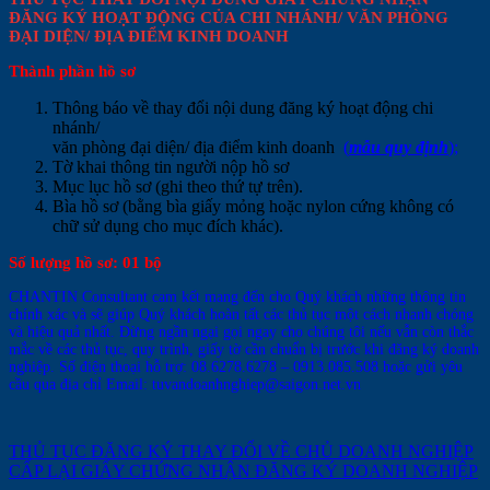
ĐĂNG KÝ HOẠT ĐỘNG CỦA CHI NHÁNH/ VĂN PHÒNG
ĐẠI DIỆN/ ĐỊA ĐIỂM KINH DOANH
Thành phần hồ sơ
Thông báo về thay đổi nội dung đăng ký hoạt động chi
nhánh/
văn phòng đại diện/ địa điểm kinh doanh
(
mẫu quy định
);
Tờ khai thông tin người nộp hồ sơ
Mục lục hồ sơ (ghi theo thứ tự trên).
Bìa hồ sơ (bằng bìa giấy mỏng hoặc nylon cứng không có
chữ sử dụng cho mục đích khác).
Số lượng hồ sơ
: 01 bộ
CHANTIN Consultant cam kết mang đến cho Quý khách những thông tin
chính xác và sẽ giúp Quý khách hoàn tất các thủ tục một cách nhanh chóng
và hiệu quả nhất. Đừng ngần ngại gọi ngay cho chúng tôi nếu vẫn còn thắc
mắc về các thủ tục, quy trình, giấy tờ cần chuẩn bị trước khi đăng ký doanh
nghiệp. Số điện thoại hỗ trợ: 08.6278.6278 – 0913.085.508 hoặc gửi yêu
cầu qua địa chỉ Email:
tuvandoanhnghiep@saigon.net.vn
THỦ TỤC ĐĂNG KÝ THAY ĐỔI VỀ CHỦ DOANH NGHIỆP
CẤP LẠI GIẤY CHỨNG NHẬN ĐĂNG KÝ DOANH NGHIỆP