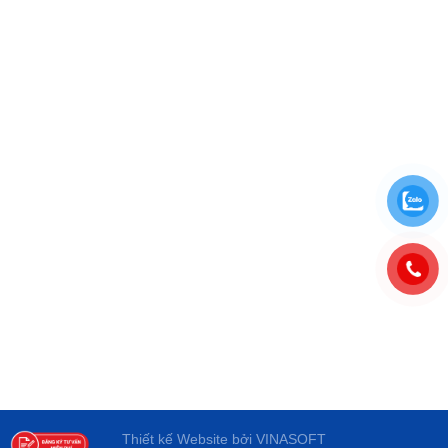
Thiết kế Website
bởi
VINASOFT