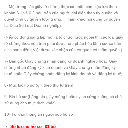
– Một trong các giấy tờ chứng thực cá nhân còn hiệu lực theo
khoản 6.1 và 6.2 nêu trên của người đại diện theo ủy quyền và
quyết định ủy quyền tương ứng. (Tham khảo nội dung ủy quyền
tại Điều 96 Luật Doanh nghiệp).
(Nếu cổ đông sáng lập mới là tổ chức nước ngoài thì các loại giấy
tờ chứng thực nêu trên phải được hợp pháp hóa lãnh sự, có bản
dịch sang tiếng Việt được xác nhận của cơ quan có thẩm quyền.)
7- Bản gốc Giấy chứng nhận đăng ký doanh nghiệp hoặc Giấy
chứng nhận đăng ký kinh doanh và Giấy chứng nhận đăng ký
thuế hoặc Giấy chứng nhận đăng ký kinh doanh và đăng ký thuế;
8- Mục lục hồ sơ (ghi theo thứ tự trên);
9- Bìa hồ sơ (bằng bìa giấy mỏng hoặc nylon cứng không có chữ
sử dụng cho mục đích khác).
10- Tờ khai thông tin người nộp hồ sơ
Số lượng hồ sơ: 01 bộ