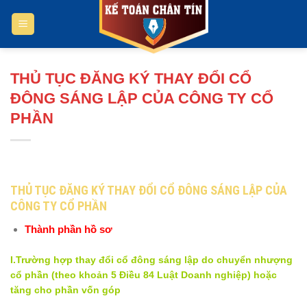
Bỏ
qua
nội
dung
THỦ TỤC ĐĂNG KÝ THAY ĐỔI CỔ
ĐÔNG SÁNG LẬP CỦA CÔNG TY CỔ
PHẦN
THỦ TỤC ĐĂNG KÝ THAY ĐỔI CỔ ĐÔNG SÁNG LẬP CỦA
CÔNG TY CỔ PHẦN
Thành phần hồ sơ
I.Trường hợp thay đổi cổ đông sáng lập do chuyển nhượng
cổ phần (theo khoản 5 Điều 84 Luật Doanh nghiệp) hoặc
tăng cho phần vốn góp