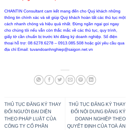
CHANTIN Consultant cam kết mang đến cho Quý khách những
thông tin chính xác và sẽ giúp Quý khách hoàn tất các thủ tục một
cách nhanh chóng và hiệu quả nhất. Đừng ngần ngại gọi ngay
cho chúng tôi nếu vẫn còn thắc mắc về các thủ tục, quy trình,
giấy tờ cần chuẩn bị trước khi đăng ký doanh nghiệp. Số điện
thoại hỗ trợ: 08.6278.6278 – 0913.085.508 hoặc gửi yêu cầu qua
địa chỉ Email:
tuvandoanhnghiep@saigon.net.vn
THỦ TỤC ĐĂNG KÝ THAY
THỦ TỤC ĐĂNG KÝ THAY
ĐỔI NGƯỜI ĐẠI DIỆN
ĐỔI NỘI DUNG ĐĂNG KÝ
THEO PHÁP LUẬT CỦA
DOANH NGHIỆP THEO
CÔNG TY CỔ PHẦN
QUYẾT ĐỊNH CỦA TOÀ ÁN