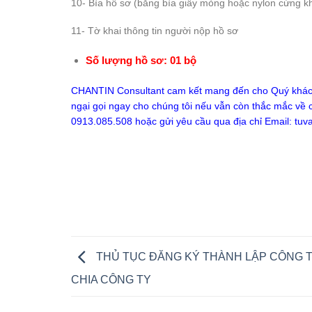
10- Bìa hồ sơ (bằng bìa giấy mỏng hoặc nylon cứng k
11- Tờ khai thông tin người nộp hồ sơ
Số lượng hồ sơ: 01 bộ
CHANTIN Consultant cam kết mang đến cho Quý khách 
ngại gọi ngay cho chúng tôi nếu vẫn còn thắc mắc về cá
0913.085.508 hoặc gửi yêu cầu qua địa chỉ Email:
tuv
THỦ TỤC ĐĂNG KÝ THÀNH LẬP CÔNG 
CHIA CÔNG TY