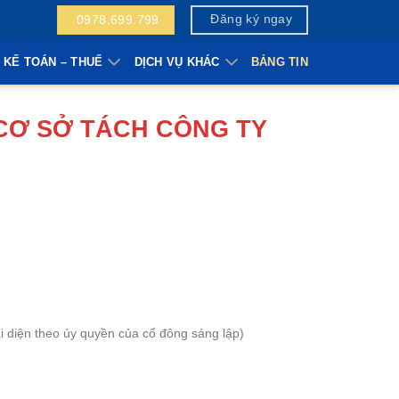
Đăng ký ngay
0978.699.799
 KẾ TOÁN – THUẾ
DỊCH VỤ KHÁC
BẢNG TIN
CƠ SỞ TÁCH CÔNG TY
ại diện theo ủy quyền của cổ đông sáng lập)