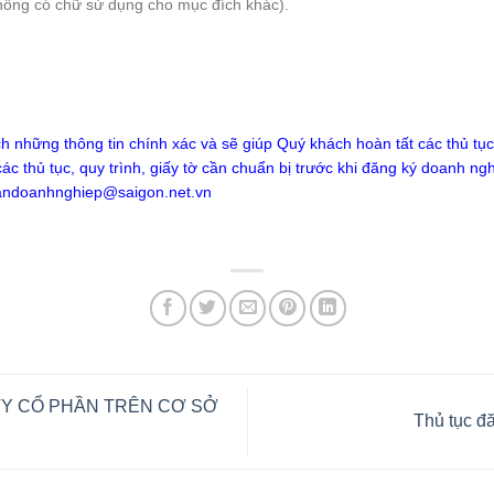
hông có chữ sử dụng cho mục đích khác).
những thông tin chính xác và sẽ giúp Quý khách hoàn tất các thủ tụ
c thủ tục, quy trình, giấy tờ cần chuẩn bị trước khi đăng ký doanh ngh
andoanhnghiep@saigon.net.vn
TY CỔ PHẦN TRÊN CƠ SỞ
Thủ tục đ