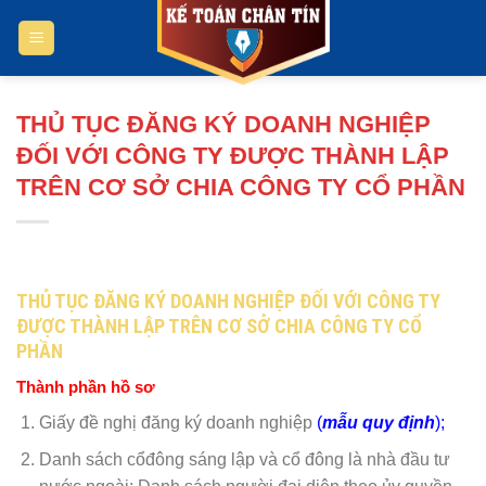
Bỏ
qua
nội
dung
THỦ TỤC ĐĂNG KÝ DOANH NGHIỆP
ĐỐI VỚI CÔNG TY ĐƯỢC THÀNH LẬP
TRÊN CƠ SỞ CHIA CÔNG TY CỔ PHẦN
THỦ TỤC ĐĂNG KÝ DOANH NGHIỆP ĐỐI VỚI CÔNG TY
ĐƯỢC THÀNH LẬP TRÊN CƠ SỞ CHIA CÔNG TY CỔ
PHẦN
Thành phần hồ sơ
Giấy đề nghị đăng ký doanh nghiệp
(
mẫu quy định
);
Danh sách cổđông sáng lập và cổ đông là nhà đầu tư