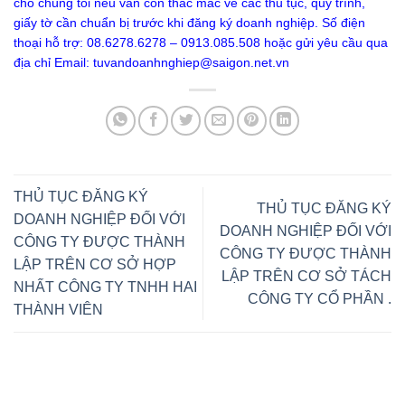
cho chúng tôi nếu vẫn còn thắc mắc về các thủ tục, quy trình,
giấy tờ cần chuẩn bị trước khi đăng ký doanh nghiệp. Số điện
thoại hỗ trợ: 08.6278.6278 – 0913.085.508 hoặc gửi yêu cầu qua
địa chỉ Email:
tuvandoanhnghiep@saigon.net.vn
THỦ TỤC ĐĂNG KÝ
THỦ TỤC ĐĂNG KÝ
DOANH NGHIỆP ĐỐI VỚI
DOANH NGHIỆP ĐỐI VỚI
CÔNG TY ĐƯỢC THÀNH
CÔNG TY ĐƯỢC THÀNH
LẬP TRÊN CƠ SỞ HỢP
LẬP TRÊN CƠ SỞ TÁCH
NHẤT CÔNG TY TNHH HAI
CÔNG TY CỔ PHẦN .
THÀNH VIÊN