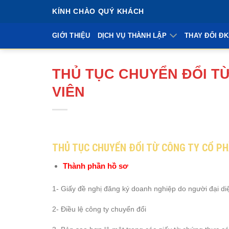
Bỏ
KÍNH CHÀO QUÝ KHÁCH
qua
nội
GIỚI THIỆU
DỊCH VỤ THÀNH LẬP
THAY ĐỔI Đ
dung
THỦ TỤC CHUYỂN ĐỔI T
VIÊN
THỦ TỤC CHUYỂN ĐỔI TỪ CÔNG TY CỔ P
Thành phần hồ sơ
1- Giấy đề nghị đăng ký doanh nghiệp do người đại di
2- Điều lệ công ty chuyển đổi