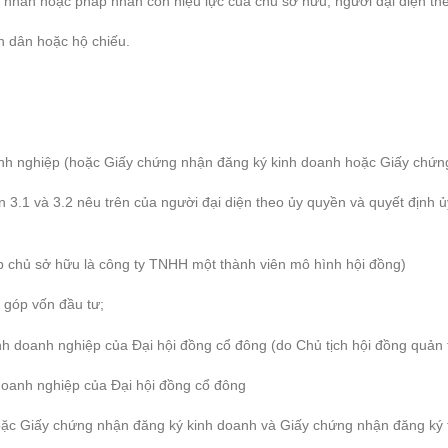
á nhân hoặc pháp nhân còn hiệu lực của chủ sở hữu, người đại diện the
n dân hoặc hộ chiếu.
nh nghiệp (hoặc Giấy chứng nhận đăng ký kinh doanh hoặc Giấy chứng
n 3.1 và 3.2 nêu trên của người đại diện theo ủy quyền và quyết định
p chủ sở hữu là công ty TNHH một thành viên mô hình hội đồng)
 góp vốn đầu tư;
nh doanh nghiệp của Đại hội đồng cổ đông (do Chủ tịch hội đồng quản t
 doanh nghiệp của Đại hội đồng cổ đông
iấy chứng nhận đăng ký kinh doanh và Giấy chứng nhận đăng ký th