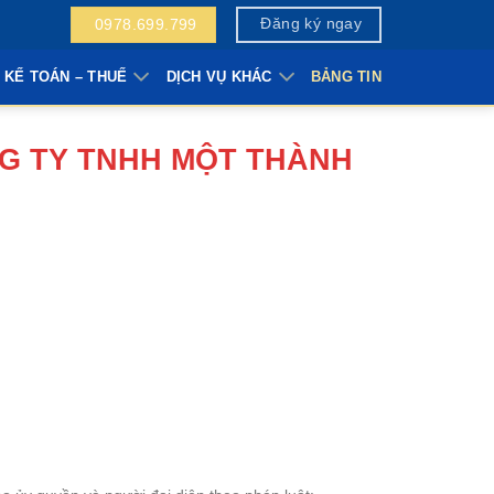
Đăng ký ngay
0978.699.799
 KẾ TOÁN – THUẾ
DỊCH VỤ KHÁC
BẢNG TIN
G TY TNHH MỘT THÀNH