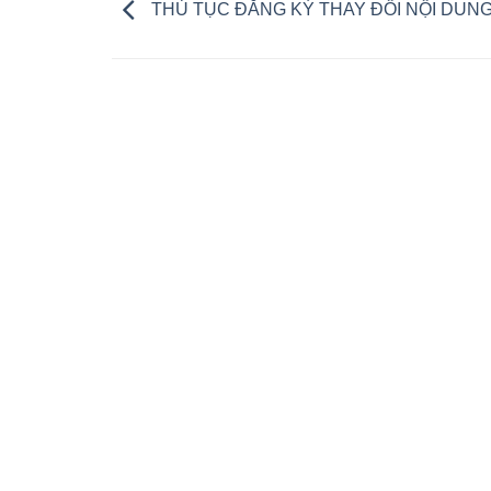
THỦ TỤC ĐĂNG KÝ THAY ĐỔI NỘI DUN