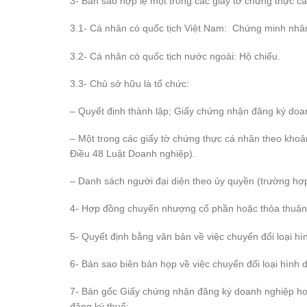
3- Bản sao hợp lệ một trong các giấy tờ chứng thực c
3.1- Cá nhân có quốc tịch Việt Nam: Chứng minh nhâ
3.2- Cá nhân có quốc tịch nước ngoài: Hộ chiếu.
3.3- Chủ sở hữu là tổ chức:
– Quyết định thành lập; Giấy chứng nhận đăng ký doa
– Một trong các giấy tờ chứng thực cá nhân theo khoả
Điều 48 Luật Doanh nghiệp).
– Danh sách người đại diện theo ủy quyền (trường hợ
4- Hợp đồng chuyển nhượng cổ phần hoặc thỏa thuận
5- Quyết định bằng văn bản về việc chuyển đổi loại hì
6- Bản sao biên bản họp về việc chuyển đổi loại hình
7- Bản gốc Giấy chứng nhận đăng ký doanh nghiệp hoặc G
đăng ký thuế;