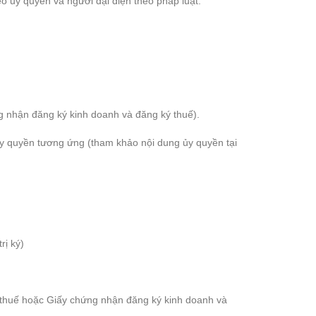
o ủy quyền và người đại diện theo pháp luật:
 nhận đăng ký kinh doanh và đăng ký thuế).
 ủy quyền tương ứng (tham khảo nội dung ủy quyền tại
rị ký)
uế hoặc Giấy chứng nhận đăng ký kinh doanh và