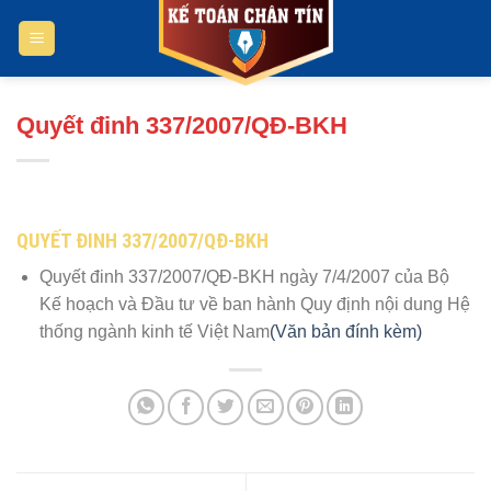
Bỏ
qua
nội
dung
Quyết đinh 337/2007/QĐ-BKH
QUYẾT ĐINH 337/2007/QĐ-BKH
Quyết đinh 337/2007/QĐ-BKH ngày 7/4/2007 của Bộ
Kế hoạch và Đầu tư về ban hành Quy định nội dung Hệ
thống ngành kinh tế Việt Nam
(Văn bản đính kèm)