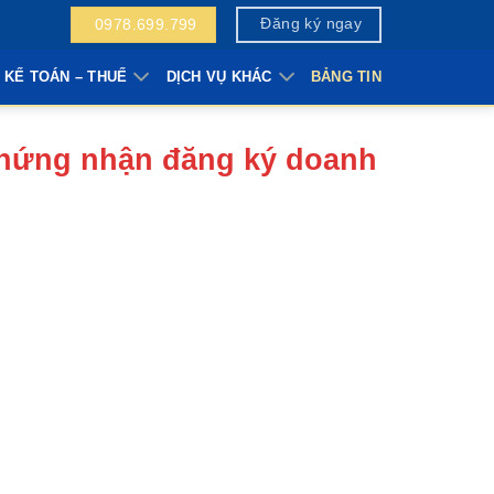
Đăng ký ngay
0978.699.799
 KẾ TOÁN – THUẾ
DỊCH VỤ KHÁC
BẢNG TIN
chứng nhận đăng ký doanh